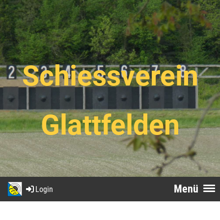
Schiessverein
Glattfelden
Menü
Login