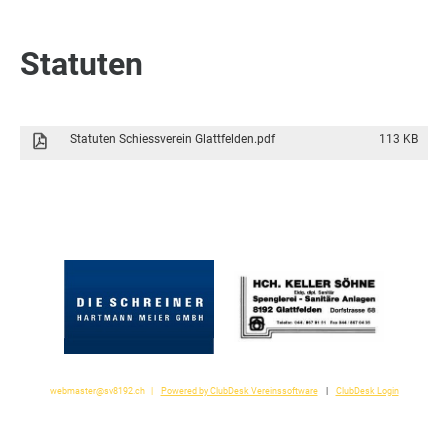
Statuten
Statuten Schiessverein Glattfelden.pdf
113 KB
webmaster@sv8192.ch
|
Powered by ClubDesk Vereinssoftware
|
ClubDesk Login