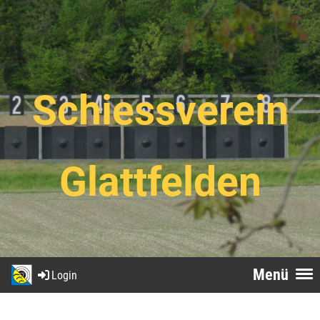
Schiessverein
Glattfelden
Menü
Login