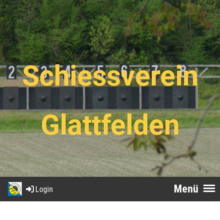
Schiessverein
Glattfelden
Menü
Login